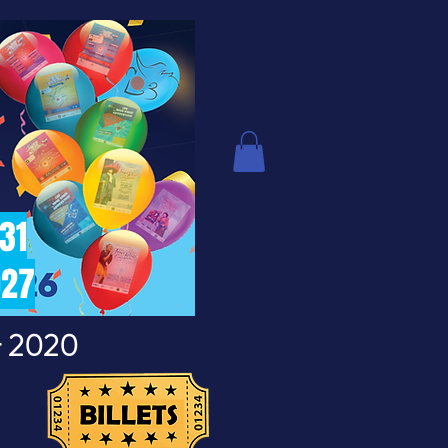
 31
027
er 2020