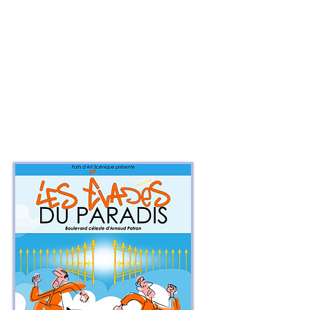
d' Arnaud Patron
Avec
:
Etienne Audibet, Benjamin Gourvez,
Mathilde Serre, Emilie Waïche
Mise en scène
: Arnaud Patron