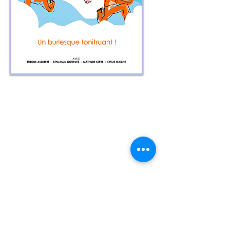
Résumé
:
Au paradis, les dieux se défoulent
sur les humains, Zeus cherche
l’origine du divin entre deux
freestyles et Saint-Pierre essaye de
gérer les caprices des uns et des
autres.
Lorsque Dorian et Jonathan
s’échappent des hautes sphères du
paradis pour retourner sur Terre,
tout le monde est mis à
contribution dans un joyeux
capharnaüm afin de les arrêter à