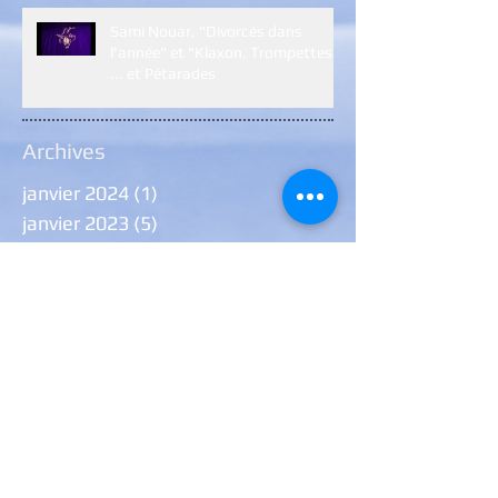
Sami Nouar, "Divorcés dans
l'année" et "Klaxon, Trompettes
... et Pétarades
Archives
janvier 2024
(1)
1 post
janvier 2023
(5)
5 posts
décembre 2022
(2)
2 posts
janvier 2022
(7)
7 posts
décembre 2021
(7)
7 posts
août 2021
(1)
1 post
juillet 2021
(1)
1 post
juin 2021
(6)
6 posts
janvier 2021
(9)
9 posts
novembre 2020
(1)
1 post
octobre 2020
(1)
1 post