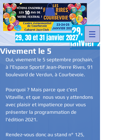
29, 30 et 31
29, 30 et 31 janvier 2027
janvier 2027
Vivement le 5
Oui, vivement le 5 septembre prochain, 
à l'Espace Sportif Jean-Pierre Rives, 91 
boulevard de Verdun, à Courbevoie.
Pourquoi ? Mais parce que c'est 
Vitaville, et que  nous vous y attendons 
avec plaisir et impatience pour vous 
présenter la programmation de 
l'édition 2021.
Rendez-vous donc au stand n° 125, 