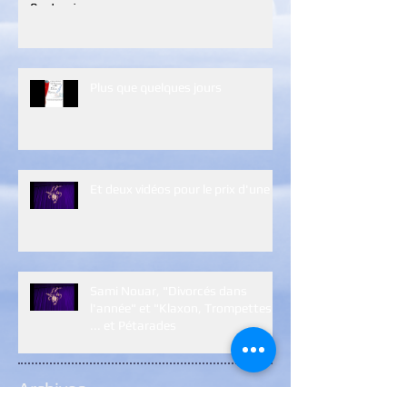
Plus que quelques jours
Et deux vidéos pour le prix d'une :)
Sami Nouar, "Divorcés dans
l'année" et "Klaxon, Trompettes
... et Pétarades
Archives