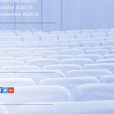
novembre 2020
(1)
1 post
octobre 2020
(1)
1 post
septembre 2020
(2)
2 posts
echercher par Tags
018
Audition
Billeterie
Compagnie
urbevoie
Partenaire
Sponsor
sociation
festival
logo
photo
prix
vènement
etrouvez-nous