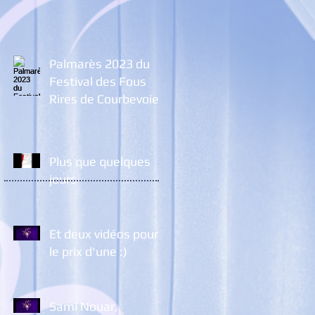
Palmarès 2023 du
Festival des Fous
Rires de Courbevoie
Plus que quelques
jours
Et deux vidéos pour
le prix d'une :)
Sami Nouar,