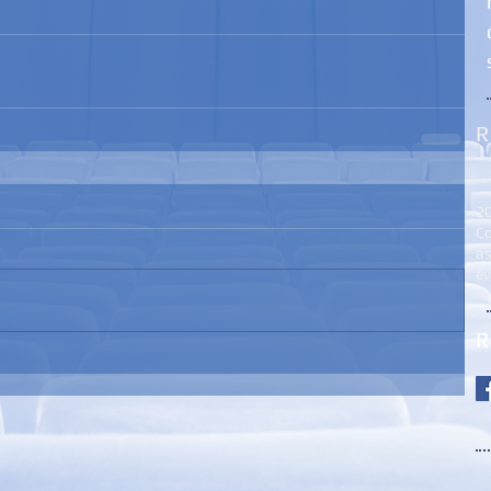
R
2
Co
as
é
R