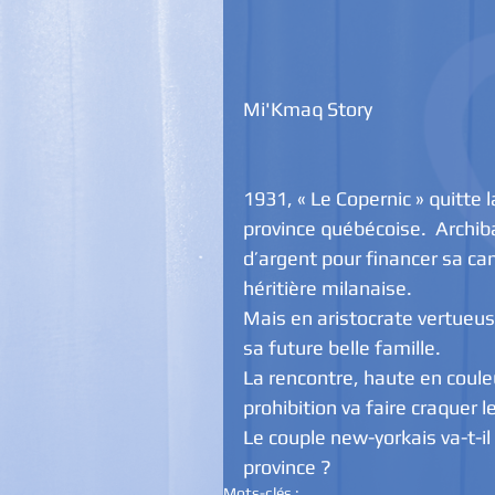
Mi'Kmaq Story
1931, « Le Copernic » quitte 
province québécoise.  Archiba
d’argent pour financer sa ca
héritière milanaise.
Mais en aristocrate vertueuse
sa future belle famille.
La rencontre, haute en coule
prohibition va faire craquer 
Le couple new-yorkais va-t-il 
province ?
Mots-clés :