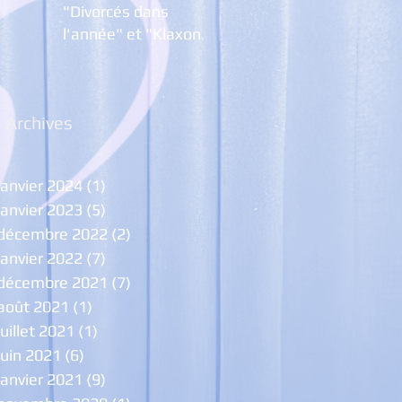
"Divorcés dans
l'année" et "Klaxon,
Trompettes ... et
Pétarades
Archives
janvier 2024
(1)
1 post
janvier 2023
(5)
5 posts
décembre 2022
(2)
2 posts
janvier 2022
(7)
7 posts
décembre 2021
(7)
7 posts
août 2021
(1)
1 post
juillet 2021
(1)
1 post
juin 2021
(6)
6 posts
janvier 2021
(9)
9 posts