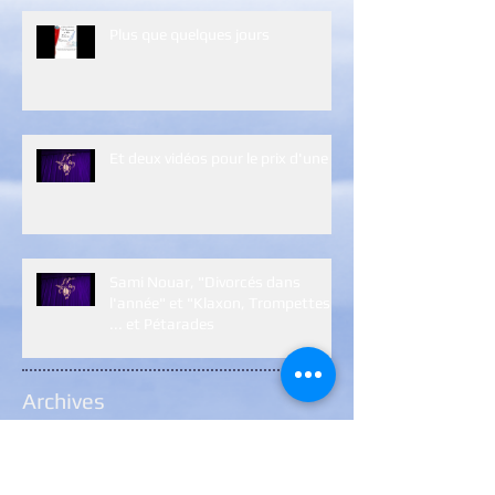
Plus que quelques jours
Et deux vidéos pour le prix d'une :)
Sami Nouar, "Divorcés dans
l'année" et "Klaxon, Trompettes
... et Pétarades
Archives
janvier 2024
(1)
1 post
janvier 2023
(5)
5 posts