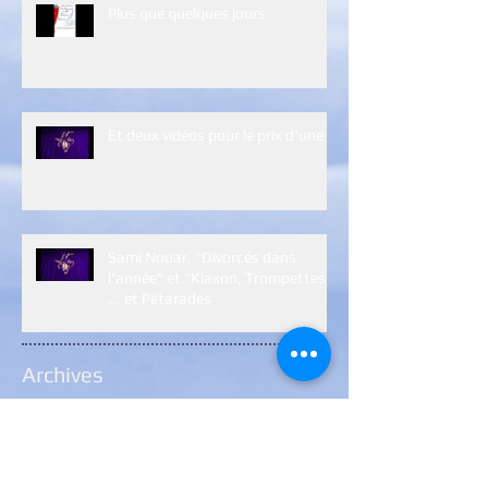
Plus que quelques jours
Et deux vidéos pour le prix d'une :)
Sami Nouar, "Divorcés dans
l'année" et "Klaxon, Trompettes
... et Pétarades
Archives
janvier 2024
(1)
1 post
janvier 2023
(5)
5 posts
décembre 2022
(2)
2 posts