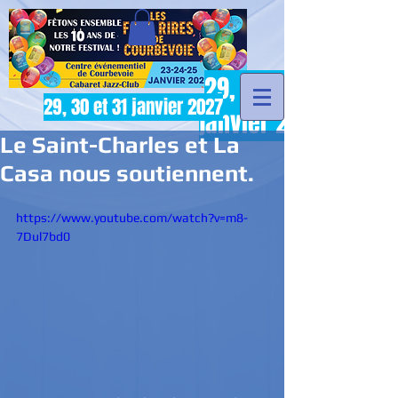
29, 30 et 31
29, 30 et 31 janvier 2027
janvier 2027
Le Saint-Charles et La
Casa nous soutiennent.
https://www.youtube.com/watch?v=m8-
7Dul7bd0