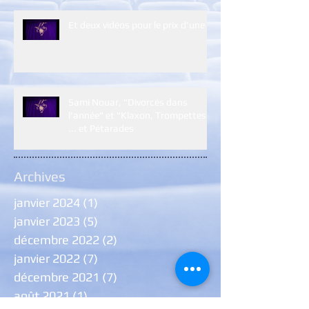
Et deux vidéos pour le prix d'une :)
Sami Nouar, "Divorcés dans
l'année" et "Klaxon, Trompettes
... et Pétarades
Archives
janvier 2024
(1)
1 post
janvier 2023
(5)
5 posts
décembre 2022
(2)
2 posts
janvier 2022
(7)
7 posts
décembre 2021
(7)
7 posts
août 2021
(1)
1 post