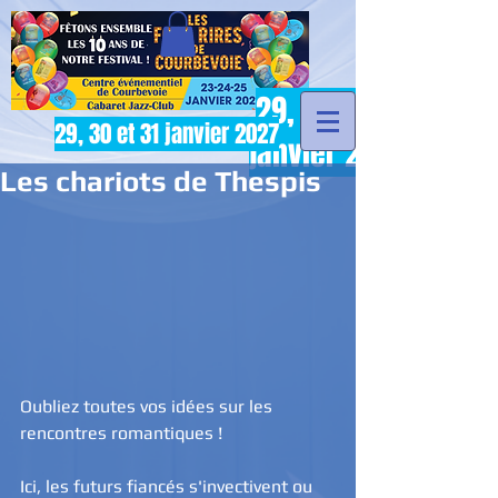
29, 30 et 31
29, 30 et 31 janvier 2027
janvier 2027
Les chariots de Thespis
Oubliez toutes vos idées sur les 
rencontres romantiques !
Ici, les futurs fiancés s'invectivent ou 