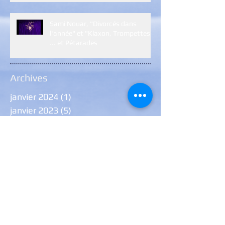
Sami Nouar, "Divorcés dans
l'année" et "Klaxon, Trompettes
... et Pétarades
Archives
janvier 2024
(1)
1 post
janvier 2023
(5)
5 posts
décembre 2022
(2)
2 posts
janvier 2022
(7)
7 posts
décembre 2021
(7)
7 posts
août 2021
(1)
1 post
juillet 2021
(1)
1 post
juin 2021
(6)
6 posts
janvier 2021
(9)
9 posts
novembre 2020
(1)
1 post