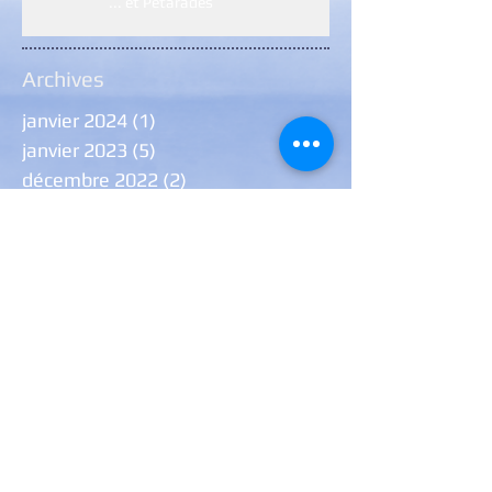
... et Pétarades
Archives
janvier 2024
(1)
1 post
janvier 2023
(5)
5 posts
décembre 2022
(2)
2 posts
janvier 2022
(7)
7 posts
décembre 2021
(7)
7 posts
août 2021
(1)
1 post
juillet 2021
(1)
1 post
juin 2021
(6)
6 posts
janvier 2021
(9)
9 posts
novembre 2020
(1)
1 post
octobre 2020
(1)
1 post
septembre 2020
(2)
2 posts