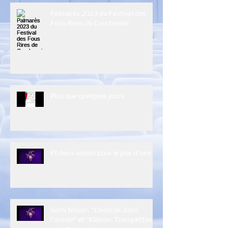
Palmarès 2023 du Festival des
Fous Rires de Courbevoie
Plus que quelques jours
Et deux vidéos pour le prix d'une :)
Sami Nouar, "Divorcés dans
l'année" et "Klaxon, Trompettes