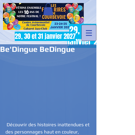
29, 30 et 31
29, 30 et 31 janvier 2027
janvier 2027
Be'Dingue BeDingue
 Découvrir des histoires inattendues et 
des personnages haut en couleur, 