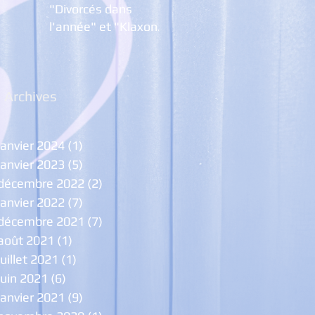
"Divorcés dans
l'année" et "Klaxon,
Trompettes ... et
Pétarades
Archives
janvier 2024
(1)
1 post
janvier 2023
(5)
5 posts
décembre 2022
(2)
2 posts
janvier 2022
(7)
7 posts
décembre 2021
(7)
7 posts
août 2021
(1)
1 post
juillet 2021
(1)
1 post
juin 2021
(6)
6 posts
janvier 2021
(9)
9 posts