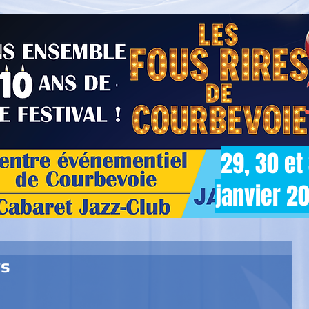
29, 30 et
janvier 2
ys