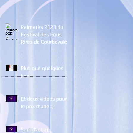
Palmarès 2023 du
Festival des Fous
Rires de Courbevoie
Plus que quelques
jours
Et deux vidéos pour
le prix d'une :)
Sami Nouar,