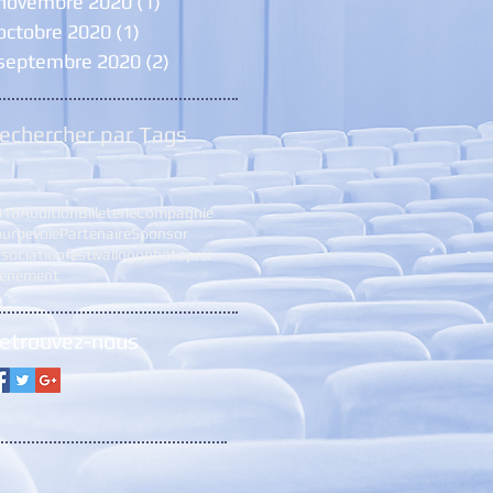
novembre 2020
(1)
1 post
octobre 2020
(1)
1 post
septembre 2020
(2)
2 posts
echercher par Tags
018
Audition
Billeterie
Compagnie
urbevoie
Partenaire
Sponsor
sociation
festival
logo
photo
prix
vènement
etrouvez-nous