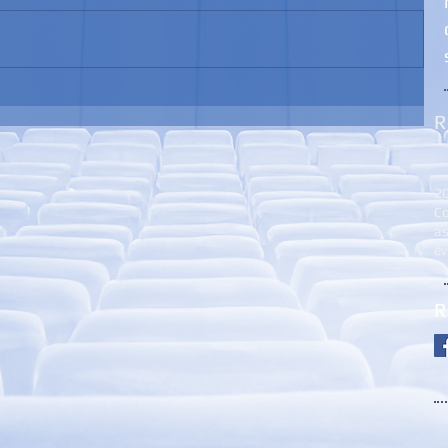
R
2
Co
as
é
R