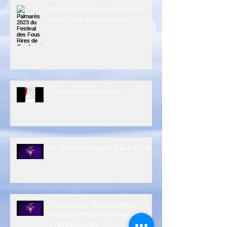
Palmarès 2023 du Festival des
Fous Rires de Courbevoie
Plus que quelques jours
Et deux vidéos pour le prix d'une :)
Sami Nouar, "Divorcés dans
l'année" et "Klaxon, Trompettes
... et Pétarades