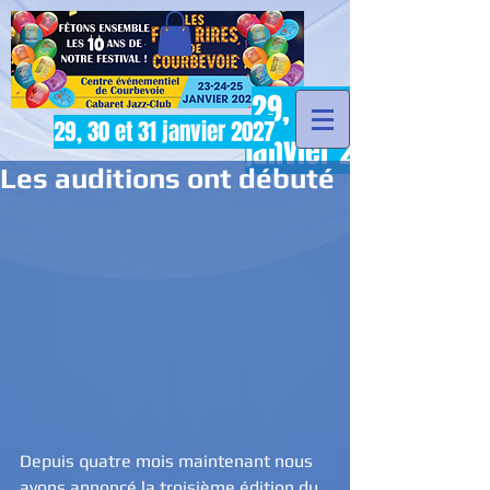
29, 30 et 31
29, 30 et 31 janvier 2027
janvier 2027
Les auditions ont débuté
Depuis quatre mois maintenant nous 
avons annoncé la troisième édition du 