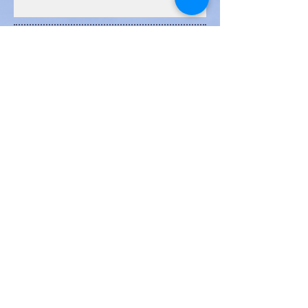
Archives
janvier 2024
(1)
1 post
janvier 2023
(5)
5 posts
décembre 2022
(2)
2 posts
janvier 2022
(7)
7 posts
décembre 2021
(7)
7 posts
août 2021
(1)
1 post
juillet 2021
(1)
1 post
juin 2021
(6)
6 posts
janvier 2021
(9)
9 posts
novembre 2020
(1)
1 post
octobre 2020
(1)
1 post
septembre 2020
(2)
2 posts