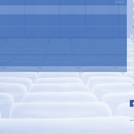
R
2
Co
as
é
R