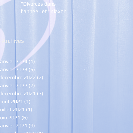
"Divorcés dans
l'année" et "Klaxon,
Trompettes ... et
Pétarades
Archives
janvier 2024
(1)
1 post
janvier 2023
(5)
5 posts
décembre 2022
(2)
2 posts
janvier 2022
(7)
7 posts
décembre 2021
(7)
7 posts
août 2021
(1)
1 post
juillet 2021
(1)
1 post
juin 2021
(6)
6 posts
janvier 2021
(9)
9 posts