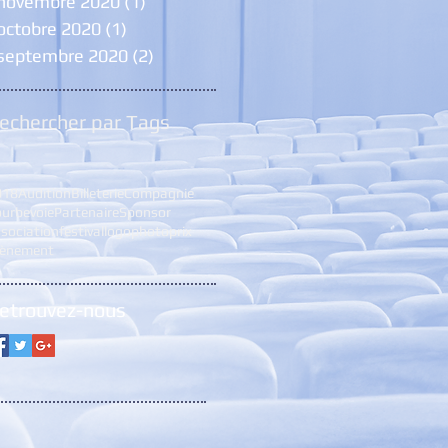
novembre 2020
(1)
1 post
octobre 2020
(1)
1 post
septembre 2020
(2)
2 posts
echercher par Tags
018
Audition
Billeterie
Compagnie
urbevoie
Partenaire
Sponsor
sociation
festival
logo
photo
prix
vènement
etrouvez-nous