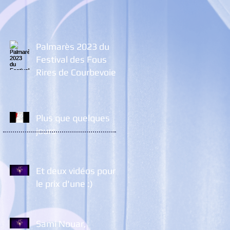
Palmarès 2023 du
Festival des Fous
Rires de Courbevoie
Plus que quelques
jours
Et deux vidéos pour
le prix d'une :)
Sami Nouar,