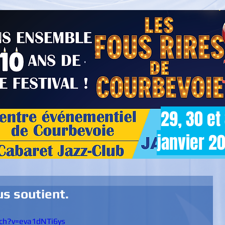
29, 30 et
janvier 2
us soutient.
ch?v=eva1dNTi6ys