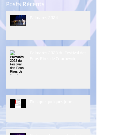
Posts Récents
Palmarès 2024
Palmarès 2023 du Festival des
Fous Rires de Courbevoie
Plus que quelques jours