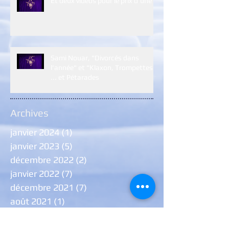
Et deux vidéos pour le prix d'une :)
Sami Nouar, "Divorcés dans
l'année" et "Klaxon, Trompettes
... et Pétarades
Archives
janvier 2024
(1)
1 post
janvier 2023
(5)
5 posts
décembre 2022
(2)
2 posts
janvier 2022
(7)
7 posts
décembre 2021
(7)
7 posts
août 2021
(1)
1 post
juillet 2021
(1)
1 post
juin 2021
(6)
6 posts