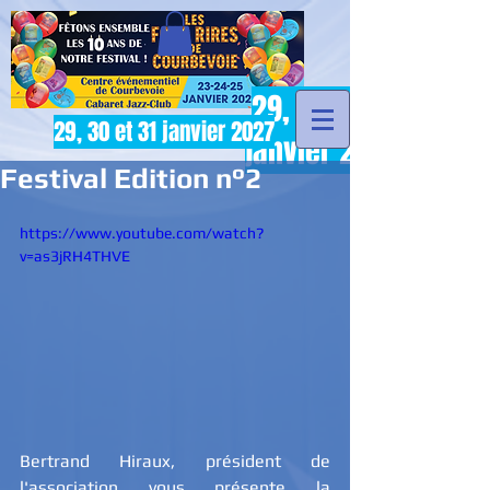
29, 30 et 31
29, 30 et 31 janvier 2027
janvier 2027
Festival Edition n°2
https://www.youtube.com/watch?
v=as3jRH4THVE
Bertrand Hiraux, président de 
l'association vous présente la 