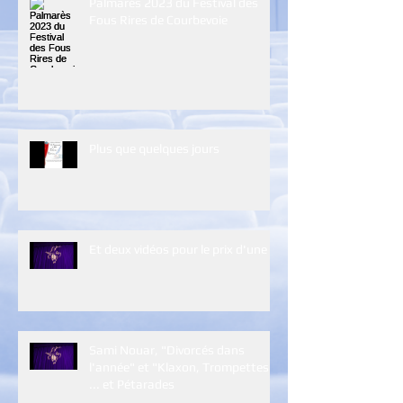
Palmarès 2023 du Festival des
Fous Rires de Courbevoie
Plus que quelques jours
Et deux vidéos pour le prix d'une :)
Sami Nouar, "Divorcés dans
l'année" et "Klaxon, Trompettes
... et Pétarades