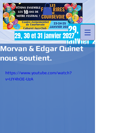
29, 30 et 31
29, 30 et 31 janvier 2027
janvier 2027
Morvan & Edgar Quinet
nous soutient.
https://www.youtube.com/watch?
v=IJY4hOE-UzA