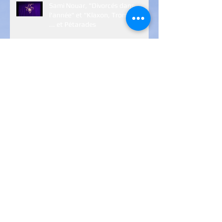
Sami Nouar, "Divorcés dans
l'année" et "Klaxon, Trompettes
... et Pétarades
Archives
janvier 2024
(1)
1 post
janvier 2023
(5)
5 posts
décembre 2022
(2)
2 posts
janvier 2022
(7)
7 posts
décembre 2021
(7)
7 posts
août 2021
(1)
1 post
juillet 2021
(1)
1 post
juin 2021
(6)
6 posts
janvier 2021
(9)
9 posts
novembre 2020
(1)
1 post
octobre 2020
(1)
1 post