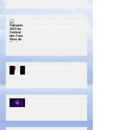
Palmarès 2023 du Festival des
Fous Rires de Courbevoie
Plus que quelques jours
Et deux vidéos pour le prix d'une :)