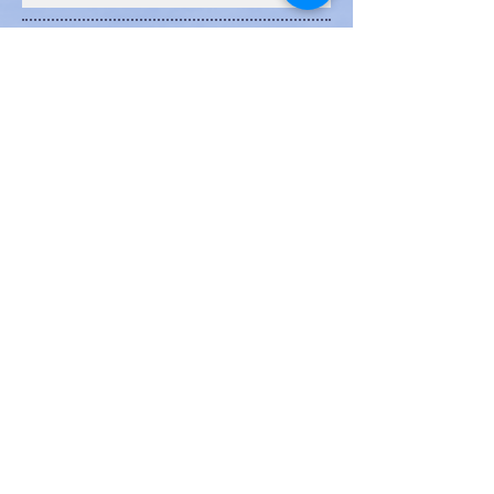
Archives
janvier 2024
(1)
1 post
janvier 2023
(5)
5 posts
décembre 2022
(2)
2 posts
janvier 2022
(7)
7 posts
décembre 2021
(7)
7 posts
août 2021
(1)
1 post
juillet 2021
(1)
1 post
juin 2021
(6)
6 posts
janvier 2021
(9)
9 posts
novembre 2020
(1)
1 post
octobre 2020
(1)
1 post
septembre 2020
(2)
2 posts
Rechercher par Tags