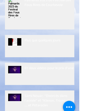
Fous Rires de Courbevoie
Plus que quelques jours
Et deux vidéos pour le prix d'une :)
Sami Nouar, "Divorcés dans
l'année" et "Klaxon, Trompettes
... et Pétarades