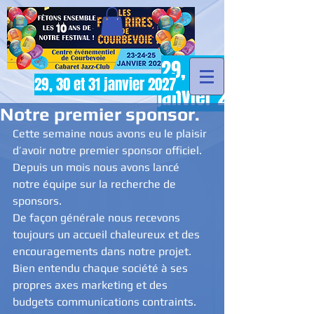
29, 30 et 31
29, 30 et 31 janvier 2027
janvier 2027
Notre premier sponsor.
Cette semaine nous avons eu le plaisir 
d’avoir notre premier sponsor officiel. 
Depuis un mois nous avons lancé 
notre équipe sur la recherche de 
sponsors. 
De façon générale nous recevons 
toujours un accueil chaleureux et des 
encouragements dans notre projet. 
Bien entendu chaque société à ses 
propres axes marketing et des 
budgets communications contraints. 