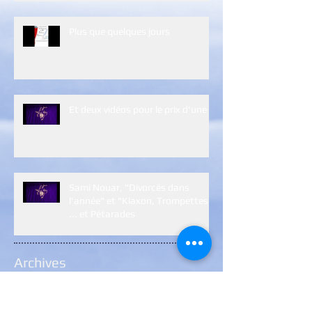
Plus que quelques jours
Et deux vidéos pour le prix d'une :)
Sami Nouar, "Divorcés dans
l'année" et "Klaxon, Trompettes
... et Pétarades
Archives
janvier 2024
(1)
1 post
janvier 2023
(5)
5 posts