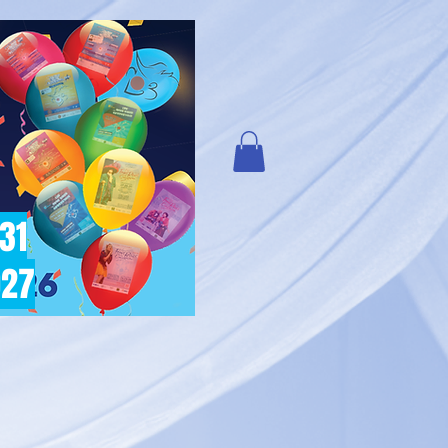
 31
027