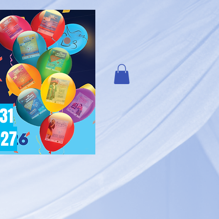
 31
027