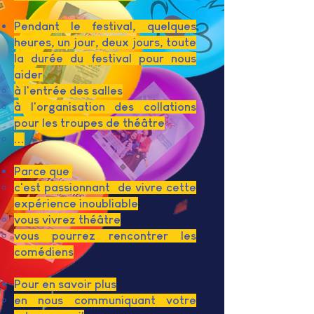
Pendant le festival, quelques
heures, un jour, deux jours, toute
la durée du festival pour nous
aider
à l'entrée des salles
à l'organisation des collations
pour les troupes de
théâtre
...
Parce que
c'est passionnant de vivre cette
expérience inoubliable
vous vivrez théâtre
vous
pourrez rencontrer les
comédiens
Pour en savoir plus
en nous communiquant votre