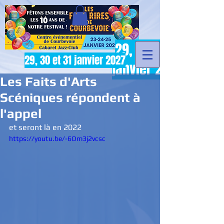
29, 30 et 31
29, 30 et 31 janvier 2027
janvier 2027
Les Faits d'Arts
Scéniques répondent à
l'appel
et seront là en 2022
https://youtu.be/-6Om3j2vcsc