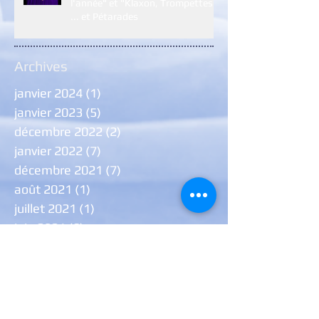
l'année" et "Klaxon, Trompettes
... et Pétarades
Archives
janvier 2024
(1)
1 post
janvier 2023
(5)
5 posts
décembre 2022
(2)
2 posts
janvier 2022
(7)
7 posts
décembre 2021
(7)
7 posts
août 2021
(1)
1 post
juillet 2021
(1)
1 post
juin 2021
(6)
6 posts
janvier 2021
(9)
9 posts
novembre 2020
(1)
1 post
octobre 2020
(1)
1 post
septembre 2020
(2)
2 posts