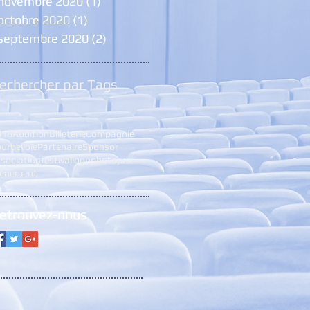
novembre 2020
(1)
1 post
octobre 2020
(1)
1 post
septembre 2020
(2)
2 posts
echercher par Tags
018
Audition
Billeterie
Compagnie
urbevoie
Partenaire
Sponsor
sociation
festival
logo
photo
prix
vènement
etrouvez-nous