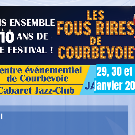
29, 30 et
janvier 2
l