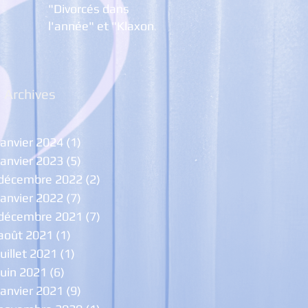
"Divorcés dans
l'année" et "Klaxon,
Trompettes ... et
Pétarades
Archives
janvier 2024
(1)
1 post
janvier 2023
(5)
5 posts
décembre 2022
(2)
2 posts
janvier 2022
(7)
7 posts
décembre 2021
(7)
7 posts
août 2021
(1)
1 post
juillet 2021
(1)
1 post
juin 2021
(6)
6 posts
janvier 2021
(9)
9 posts