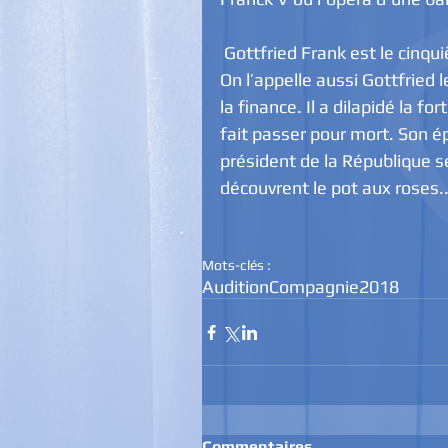
 Gottfried Frank est le cinquième directeur de la dynastie des banquiers Frank. 
On l’appelle aussi Gottfried l
la finance. Il a dilapidé la fo
fait passer pour mort. Son ép
président de la République s
découvrent le pot aux roses..
Mots-clés :
Audition
Compagnie
2018
Commentaires