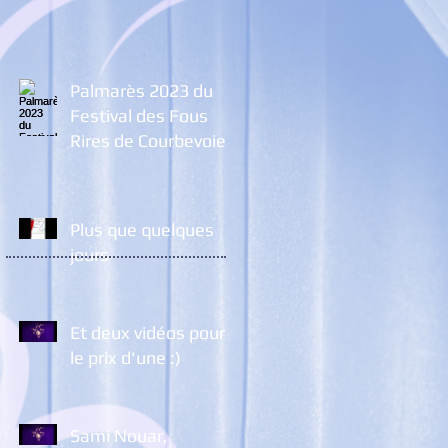
Palmarès 2023 du
Festival des Fous
Rires de Courbevoie
Plus que quelques
jours
Et deux vidéos pour
le prix d'une :)
Sami Nouar,