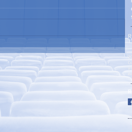
R
2
Co
as
é
R