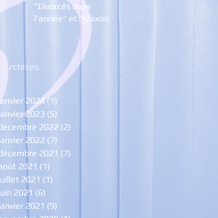
"Divorcés dans
l'année" et "Klaxon,
Trompettes ... et
Pétarades
Archives
janvier 2024
(1)
1 post
janvier 2023
(5)
5 posts
décembre 2022
(2)
2 posts
janvier 2022
(7)
7 posts
décembre 2021
(7)
7 posts
août 2021
(1)
1 post
juillet 2021
(1)
1 post
juin 2021
(6)
6 posts
janvier 2021
(9)
9 posts