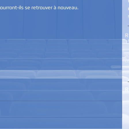
ourront-ils se retrouver à nouveau.
R
2
Co
as
é
R