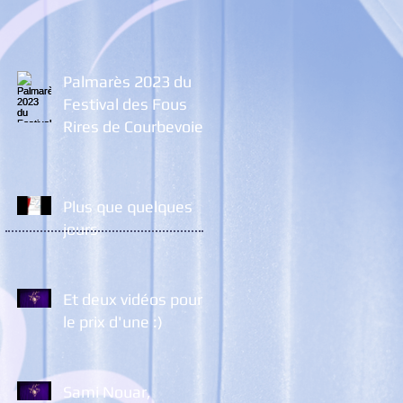
Palmarès 2023 du
Festival des Fous
Rires de Courbevoie
Plus que quelques
jours
Et deux vidéos pour
le prix d'une :)
Sami Nouar,