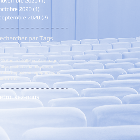
novembre 2020
(1)
1 post
octobre 2020
(1)
1 post
septembre 2020
(2)
2 posts
echercher par Tags
018
Audition
Billeterie
Compagnie
urbevoie
Partenaire
Sponsor
sociation
festival
logo
photo
prix
vènement
etrouvez-nous