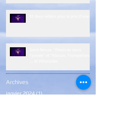
Et deux vidéos pour le prix d'une :)
Sami Nouar, "Divorcés dans
l'année" et "Klaxon, Trompettes
... et Pétarades
Archives
janvier 2024
(1)
1 post
janvier 2023
(5)
5 posts
décembre 2022
(2)
2 posts
janvier 2022
(7)
7 posts
décembre 2021
(7)
7 posts
août 2021
(1)
1 post