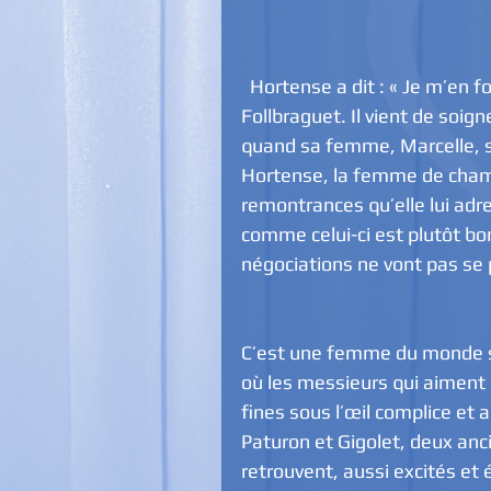
  Hortense a dit : « Je m’en fous ! » se situe dans le cabinet du dentiste 
Follbraguet. Il vient de soign
quand sa femme, Marcelle, sur
Hortense, la femme de chambr
remontrances qu’elle lui adre
comme celui-ci est plutôt bo
négociations ne vont pas se
C’est une femme du monde se 
où les messieurs qui aiment 
fines sous l’œil complice et a
Paturon et Gigolet, deux an
retrouvent, aussi excités et é