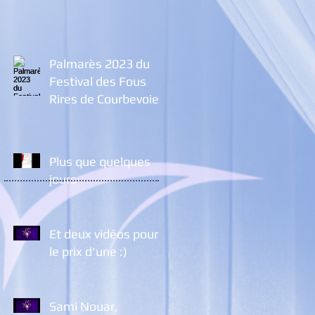
Palmarès 2023 du
Festival des Fous
Rires de Courbevoie
Plus que quelques
jours
Et deux vidéos pour
le prix d'une :)
Sami Nouar,