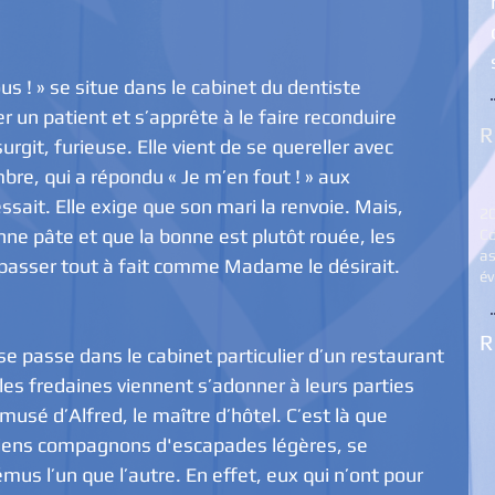
er un patient et s’apprête à le faire reconduire 
R
git, furieuse. Elle vient de se quereller avec 
e, qui a répondu « Je m’en fout ! » aux 
ssait. Elle exige que son mari la renvoie. Mais, 
2
nne pâte et que la bonne est plutôt rouée, les 
Co
as
 passer tout à fait comme Madame le désirait.
é
R
passe dans le cabinet particulier d’un restaurant 
les fredaines viennent s’adonner à leurs parties 
musé d’Alfred, le maître d’hôtel. C’est là que 
ciens compagnons d'escapades légères, se 
mus l’un que l’autre. En effet, eux qui n’ont pour 