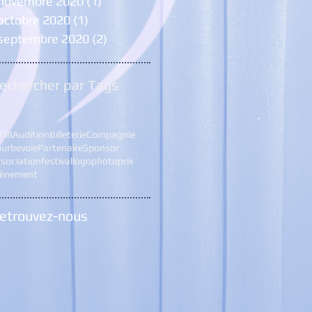
novembre 2020
(1)
1 post
octobre 2020
(1)
1 post
septembre 2020
(2)
2 posts
echercher par Tags
018
Audition
Billeterie
Compagnie
urbevoie
Partenaire
Sponsor
sociation
festival
logo
photo
prix
vènement
etrouvez-nous