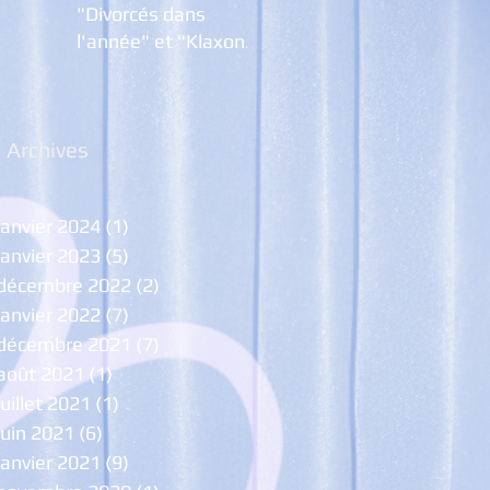
"Divorcés dans
l'année" et "Klaxon,
Trompettes ... et
Pétarades
Archives
janvier 2024
(1)
1 post
janvier 2023
(5)
5 posts
décembre 2022
(2)
2 posts
janvier 2022
(7)
7 posts
décembre 2021
(7)
7 posts
août 2021
(1)
1 post
juillet 2021
(1)
1 post
juin 2021
(6)
6 posts
janvier 2021
(9)
9 posts