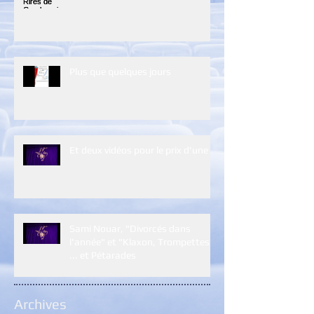
Plus que quelques jours
Et deux vidéos pour le prix d'une :)
Sami Nouar, "Divorcés dans
l'année" et "Klaxon, Trompettes
... et Pétarades
Archives