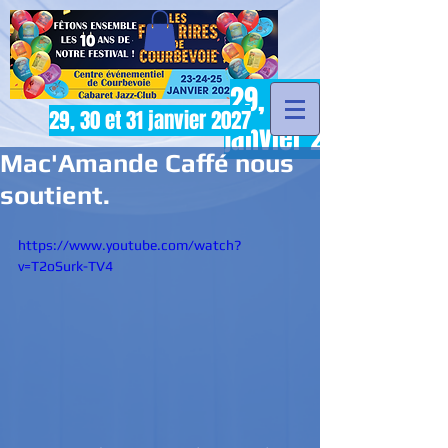
29, 30 et 31
29, 30 et 31 janvier 2027
janvier 2027
Mac'Amande Caffé nous
soutient.
https://www.youtube.com/watch?
v=T2oSurk-TV4