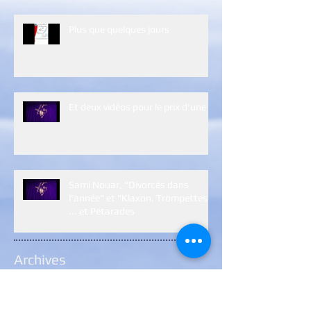
Plus que quelques jours
Et deux vidéos pour le prix d'une :)
Sami Nouar, "Divorcés dans
l'année" et "Klaxon, Trompettes
... et Pétarades
Archives
janvier 2024
(1)
1 post
janvier 2023
(5)
5 posts