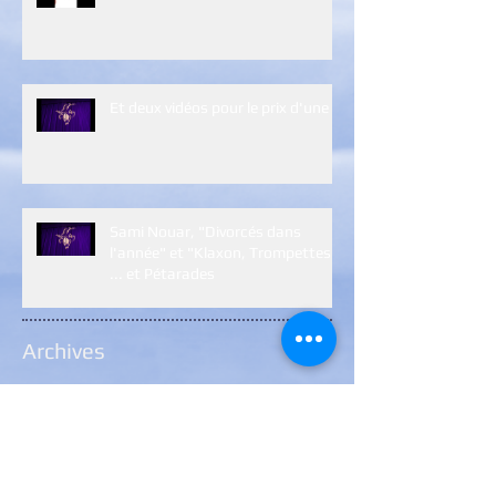
Et deux vidéos pour le prix d'une :)
Sami Nouar, "Divorcés dans
l'année" et "Klaxon, Trompettes
... et Pétarades
Archives
janvier 2024
(1)
1 post
janvier 2023
(5)
5 posts
décembre 2022
(2)
2 posts
janvier 2022
(7)
7 posts