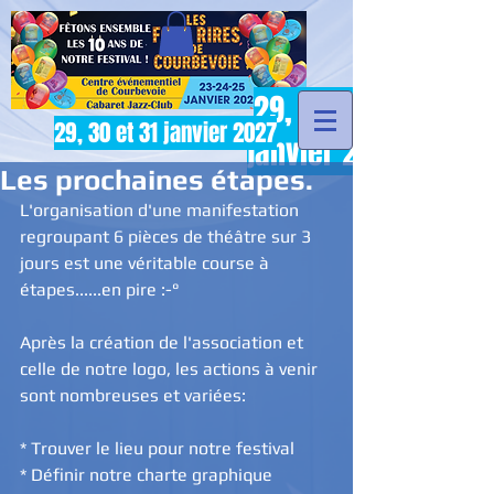
29, 30 et 31
29, 30 et 31 janvier 2027
janvier 2027
Les prochaines étapes.
L'organisation d'une manifestation 
regroupant 6 pièces de théâtre sur 3 
jours est une véritable course à 
étapes......en pire :-° 
Après la création de l'association et 
celle de notre logo, les actions à venir 
sont nombreuses et variées: 
* Trouver le lieu pour notre festival 
* Définir notre charte graphique 