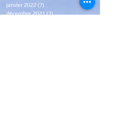
janvier 2022
(7)
7 posts
décembre 2021
(7)
7 posts
août 2021
(1)
1 post
juillet 2021
(1)
1 post
juin 2021
(6)
6 posts
janvier 2021
(9)
9 posts
novembre 2020
(1)
1 post
octobre 2020
(1)
1 post
septembre 2020
(2)
2 posts
Rechercher par Tags
2018
Audition
Billeterie
Compagnie
Courbevoie
Partenaire
Sponsor
association
festival
logo
photo
prix
évènement
Retrouvez-nous