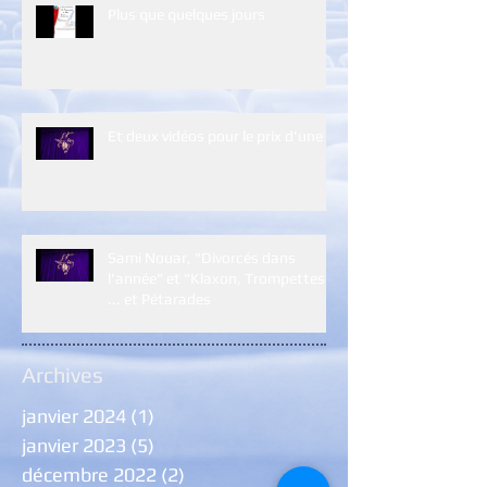
Plus que quelques jours
Et deux vidéos pour le prix d'une :)
Sami Nouar, "Divorcés dans
l'année" et "Klaxon, Trompettes
... et Pétarades
Archives
janvier 2024
(1)
1 post
janvier 2023
(5)
5 posts
décembre 2022
(2)
2 posts